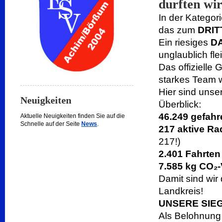
durften wi
In der Katego
das zum
DRIT
Ein riesiges
D
unglaublich fle
Das offizielle 
starkes Team w
Hier sind unse
Neuigkeiten
Überblick:
46.249 gefahr
Aktuelle Neuigkeiten finden Sie auf die
Schnelle auf der Seite
News
.
217 aktive Ra
217!)
2.401 Fahrten
7.585 kg CO₂
Damit sind wi
Landkreis!
UNSERE SIE
Als Belohnung f