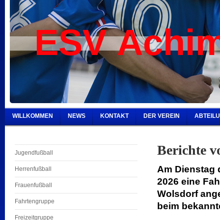
ESV Achim
WILLKOMMEN
NEWS
KONTAKT
DER VEREIN
ABTEIL
Berichte 
Jugendfußball
Am Dienstag 
Herrenfußball
2026 eine Fah
Frauenfußball
Wolsdorf ang
Fahrtengruppe
beim bekannt
Freizeitgruppe