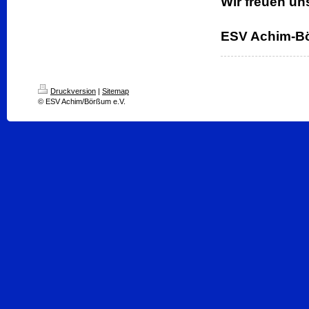
Wir freuen uns
ESV Achim-Bö
Druckversion
|
Sitemap
© ESV Achim/Börßum e.V.