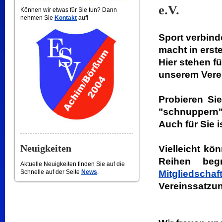
e.V.
Können wir etwas für Sie tun? Dann
nehmen Sie
Kontakt
auf!
Sport verbin
macht in erste
Hier stehen f
unserem Vere
Probieren Si
"schnuppern"
Auch für Sie i
Neuigkeiten
Vielleicht kö
Reihen begr
Aktuelle Neuigkeiten finden Sie auf die
Schnelle auf der Seite
News
.
Mitgliedschaf
Vereinssatzu