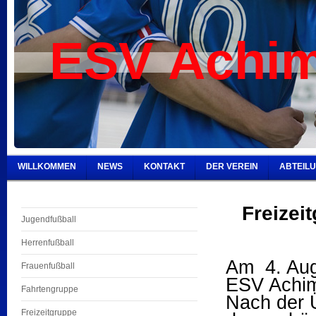
ESV Achim
WILLKOMMEN
NEWS
KONTAKT
DER VEREIN
ABTEIL
Freizei
Jugendfußball
Herrenfußball
Am 4. Augu
Frauenfußball
ESV Achim
Fahrtengruppe
Nach der 
Freizeitgruppe