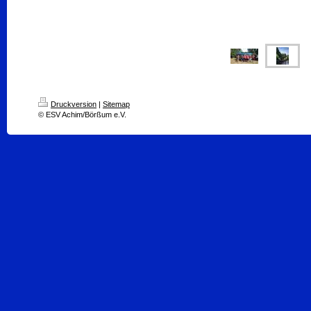
Druckversion
|
Sitemap
© ESV Achim/Börßum e.V.