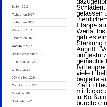
dazugehör
Schladen.
Boßeln 2016
gelassen u
Tschechien 2017
herrlichem
Tschechien 2018
Etappe auf
Werla, bi
Wesertour 2019
gab es ei
Tschechien 2022
Stärkung n
Kanutour 2022
Angriff. 
umgestürz
Broken Wanderung 2022
gemächlic
Elbe Radtour 2023
farbenpräc
Einbeck 2023
viele Libe
begleitet
100 Km Tour 2024
Ziel in He
Tour Südheide 2024
mit lecker
Moseltour 2025
in Börßum.
bereitete 
Stadtradeln 2025